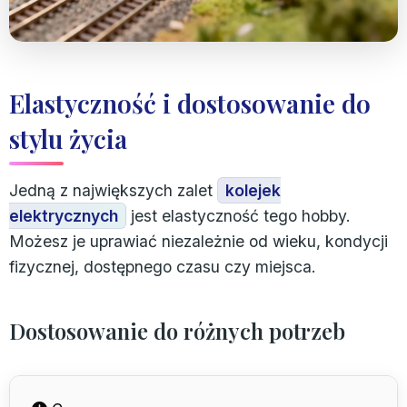
Rzeka w krajobrazie kolejowym
Elastyczność i dostosowanie do
Malowniczy krajobraz kolejowy nad rzeką -
stylu życia
przykład harmonijnego wpisania
infrastruktury w naturalny krajobraz
Jedną z największych zalet
kolejek
elektrycznych
jest elastyczność tego hobby.
Możesz je uprawiać niezależnie od wieku, kondycji
fizycznej, dostępnego czasu czy miejsca.
Dostosowanie do różnych potrzeb